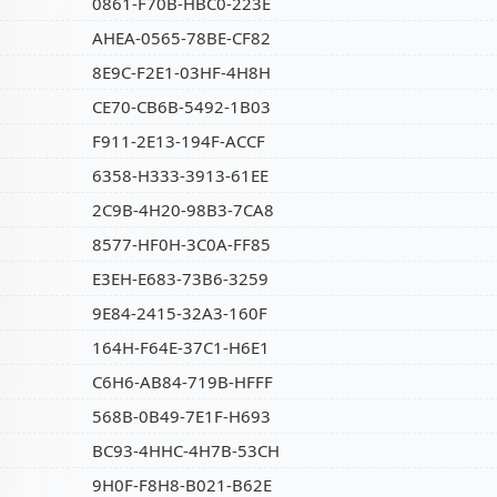
0861-F70B-HBC0-223E
AHEA-0565-78BE-CF82
8E9C-F2E1-03HF-4H8H
CE70-CB6B-5492-1B03
F911-2E13-194F-ACCF
6358-H333-3913-61EE
2C9B-4H20-98B3-7CA8
8577-HF0H-3C0A-FF85
E3EH-E683-73B6-3259
9E84-2415-32A3-160F
164H-F64E-37C1-H6E1
C6H6-AB84-719B-HFFF
568B-0B49-7E1F-H693
BC93-4HHC-4H7B-53CH
9H0F-F8H8-B021-B62E