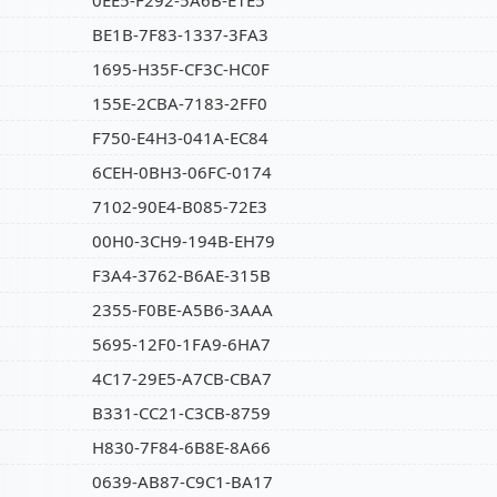
0EE5-F292-5A6B-E1E5
BE1B-7F83-1337-3FA3
1695-H35F-CF3C-HC0F
155E-2CBA-7183-2FF0
F750-E4H3-041A-EC84
6CEH-0BH3-06FC-0174
7102-90E4-B085-72E3
00H0-3CH9-194B-EH79
F3A4-3762-B6AE-315B
2355-F0BE-A5B6-3AAA
5695-12F0-1FA9-6HA7
4C17-29E5-A7CB-CBA7
B331-CC21-C3CB-8759
H830-7F84-6B8E-8A66
0639-AB87-C9C1-BA17