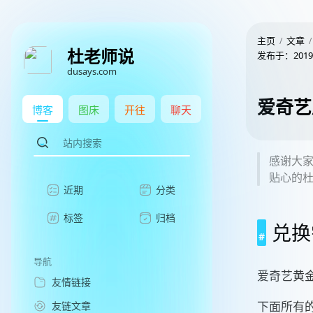
主页
文章
杜老师说
发布于：
2019
dusays.com
爱奇艺
博客
图床
开往
聊天
感谢大
贴心的杜
近期
分类
标签
归档
兑换
导航
爱奇艺黄
友情链接
下面所有
友链文章