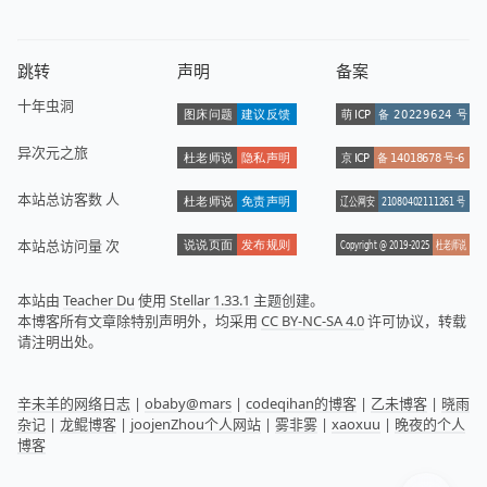
跳转
声明
备案
十年虫洞
异次元之旅
本站总访客数
人
本站总访问量
次
本站由
Teacher Du
使用
Stellar 1.33.1
主题创建。
本博客所有文章除特别声明外，均采用
CC BY-NC-SA 4.0
许可协议，转载
请注明出处。
辛未羊的网络日志
|
obaby@mars
|
codeqihan的博客
|
乙未博客
|
晓雨
杂记
|
龙鲲博客
|
joojenZhou个人网站
|
雾非雾
|
xaoxuu
|
晚夜的个人
博客