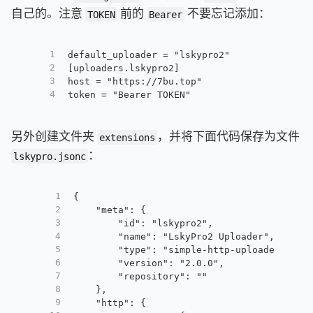
自己的。注意
前的
不要忘记添加：
TOKEN
Bearer
1
default_uploader = "lskypro2"
2
[uploaders.lskypro2]
3
host = "https://7bu.top"
4
token = "Bearer TOKEN"
另外创建文件夹
，并将下面代码保存为文件
extensions
：
lskypro.jsonc
1
{
2
    "meta": {
3
        "id": "lskypro2",
4
        "name": "LskyPro2 Uploader",
5
        "type": "simple-http-uploader",
6
        "version": "2.0.0",
7
        "repository": ""
8
    },
9
    "http": {