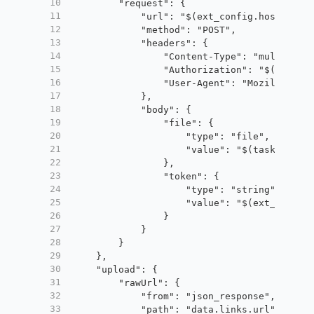
10
        "request": {
11
            "url": "$(ext_config.host)/api
12
            "method": "POST",
13
            "headers": {
14
                "Content-Type": "multipart
15
                "Authorization": "$(ext_co
16
                "User-Agent": "Mozilla/5.0
17
            },
18
            "body": {
19
                "file": {
20
                    "type": "file",
21
                    "value": "$(task.local
22
                },
23
                "token": {
24
                    "type": "string",
25
                    "value": "$(ext_config
26
                }
27
            }
28
        }
29
    },
30
    "upload": {
31
        "rawUrl": {
32
            "from": "json_response",
33
            "path": "data.links.url"