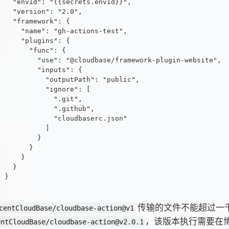
  "envId": "{{secrets.envId}}",
  "version": "2.0",
  "framework": {
    "name": "gh-actions-test",
    "plugins": {
      "func": {
        "use": "@cloudbase/framework-plugin-website",
        "inputs": {
          "outputPath": "public",
          "ignore": [
            ".git",
            ".github",
            "cloudbaserc.json"
          ]
        }
      }
    }
  }
}
传输的文件不能超过一
centCloudBase/cloudbase-action@v1
，该版本执行需要在
entCloudBase/cloudbase-action@v2.0.1