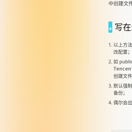
中创建文
写在
以上方法
改配置
如 pub
Tencen
创建文
默认强制
备份；
偶尔会