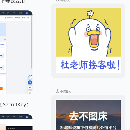
录一下等会要用：
去不图床
ecretKey：