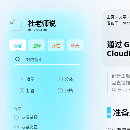
主页
文章
杜老师说
发布于：
2022
dusays.com
通过 G
博客
图床
开往
聊天
Cloud
部分主题如
近期
分类
且直接推
GitHub
标签
归档
导航
准备
友情链接
友链文章