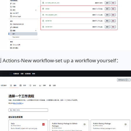
tions-New workflow-set up a workflow yourself：