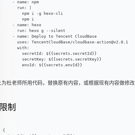
    - name: npm
      run: |
        npm i -g hexo-cli
        npm i
    - name: hexo
      run: hexo g --silent
    - name: Deploy to Tencent CloudBase
      uses: TencentCloudBase/cloudbase-action@v2.0.1
      with:
        secretId: ${{secrets.secretId}}
        secretKey: ${{secrets.secretKey}}
        envId: ${{secrets.envId}}
上为杜老师所用代码，替换原有内容，或根据现有内容做修改
限制
{