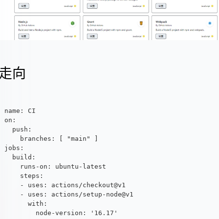
走向
name: CI
on:
  push:
    branches: [ "main" ]
jobs:
  build:
    runs-on: ubuntu-latest
    steps:
    - uses: actions/checkout@v1
    - uses: actions/setup-node@v1
      with:
        node-version: '16.17'