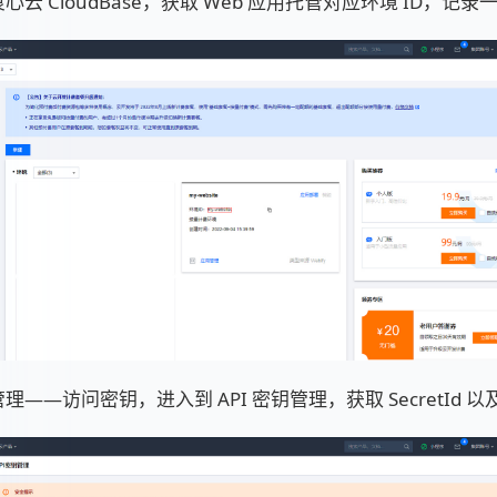
心云 CloudBase，获取 Web 应用托管对应环境 ID，记
——访问密钥，进入到 API 密钥管理，获取 SecretId 以及 S