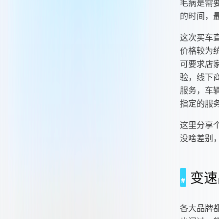
毛病是需
的时间，
这次买车
价格较为
可要求店
验，线下
服务，车
指定的服
这里分享
没啥差别
变速
各大品牌