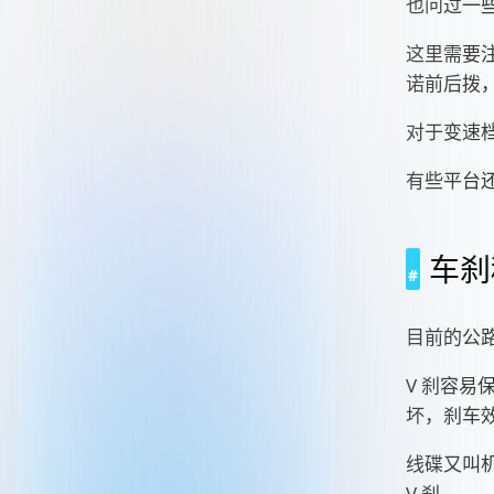
也问过一
这里需要
诺前后拨
对于变速档
有些平台
车刹
目前的公
V 刹容
坏，刹车
线碟又叫
V 刹。