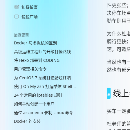
性更强些
访客留言
决停车场
说说广场
勤车则用
为什么杜
最近更新
骑行更快
Docker 与虚拟机的区别
速，可适
高级运维工程师的升级打怪路线
将 Hexo 部署到 CODING
当然也有
用户管理相关命令
然也有部
为 CentOS 7 系统打造酷炫终端
使用 Oh My Zsh 打造酷炫 Shell 终端
线上
24 个常用的 iptables 规则
如何手动创建一个用户
买车一定
通过 asciinema 录制 Linux 命令
Docker 的安装
杜老师的