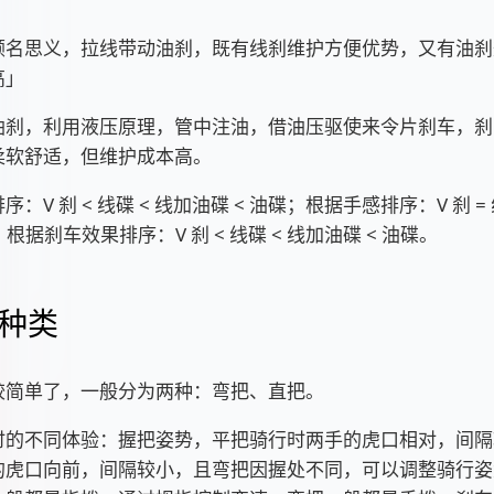
顾名思义，拉线带动油刹，既有线刹维护方便优势，又有油刹
高」
油刹，利用液压原理，管中注油，借油压驱使来令片刹车，刹
柔软舒适，但维护成本高。
：V 刹 < 线碟 < 线加油碟 < 油碟；根据手感排序：V 刹 = 
；根据刹车效果排序：V 刹 < 线碟 < 线加油碟 < 油碟。
种类
较简单了，一般分为两种：弯把、直把。
时的不同体验：握把姿势，平把骑行时两手的虎口相对，间隔
的虎口向前，间隔较小，且弯把因握处不同，可以调整骑行姿