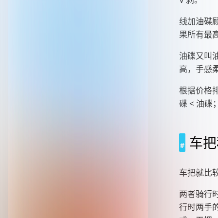
线加油碟
果所有最
油碟又叫
高，手感
根据价格排序
碟 < 油碟
车把
车把就比
两者骑行
行时两手