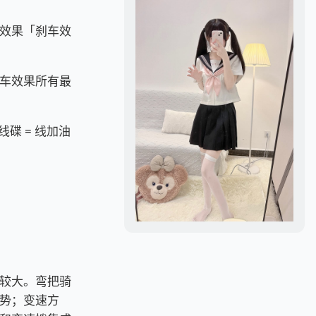
效果「刹车效
车效果所有最
线碟 = 线加油
较大。弯把骑
势；变速方