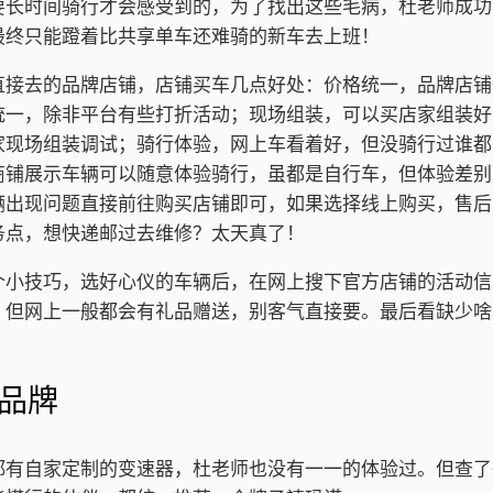
要长时间骑行才会感受到的，为了找出这些毛病，杜老师成功
最终只能蹬着比共享单车还难骑的新车去上班！
直接去的品牌店铺，店铺买车几点好处：价格统一，品牌店铺
统一，除非平台有些打折活动；现场组装，可以买店家组装好
家现场组装调试；骑行体验，网上车看着好，但没骑行过谁都
商铺展示车辆可以随意体验骑行，虽都是自行车，但体验差别
辆出现问题直接前往购买店铺即可，如果选择线上购买，售后
务点，想快递邮过去维修？太天真了！
个小技巧，选好心仪的车辆后，在网上搜下官方店铺的活动信
，但网上一般都会有礼品赠送，别客气直接要。最后看缺少啥
品牌
都有自家定制的变速器，杜老师也没有一一的体验过。但查了