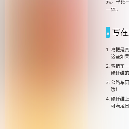
式，平把
一体。
写在
弯把是
这些如
弯把车
碳纤维
公路车
哦！
碳纤维
可满足