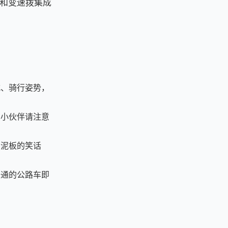
和变速拨集成
式、骑行姿势，
的小伙伴请注意
挡泥板的笑话
普通的公路车即