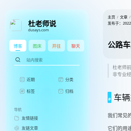
主页
文章
杜老师说
发布于：
2022
dusays.com
公路车
博客
图床
开往
聊天
杜老师
非专业
近期
分类
标签
归档
车辆
导航
我们常见
友情链接
它们的用
友链文章