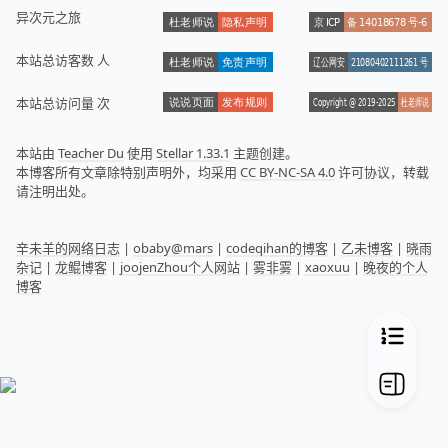
异次元之旅
本站总访客数
人
本站总访问量
次
本站由
Teacher Du
使用
Stellar 1.33.1
主题创建。
本博客所有文章除特别声明外，均采用
CC BY-NC-SA 4.0
许可协议，转载
请注明出处。
辛未羊的网络日志
|
obaby@mars
|
codeqihan的博客
|
乙未博客
|
晓雨
杂记
|
龙鲲博客
|
joojenZhou个人网站
|
雾非雾
|
xaoxuu
|
晚夜的个人
博客