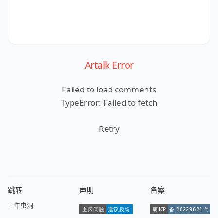
Artalk Error
Failed to load comments
TypeError: Failed to fetch
Retry
跳转
声明
备案
十年虫洞