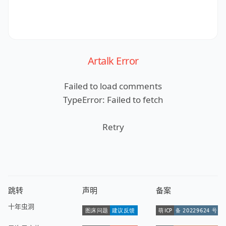
Artalk Error
Failed to load comments
TypeError: Failed to fetch
Retry
跳转
声明
备案
十年虫洞