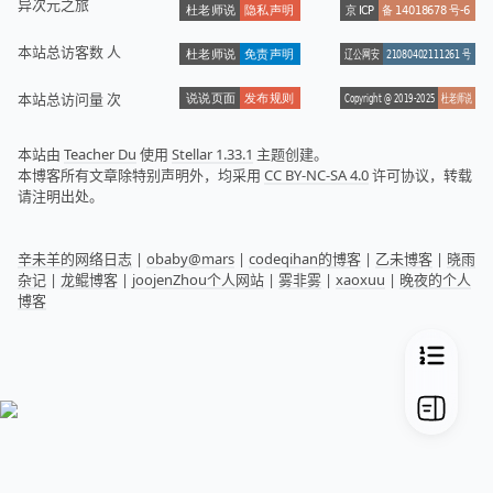
异次元之旅
本站总访客数
人
本站总访问量
次
本站由
Teacher Du
使用
Stellar 1.33.1
主题创建。
本博客所有文章除特别声明外，均采用
CC BY-NC-SA 4.0
许可协议，转载
请注明出处。
辛未羊的网络日志
|
obaby@mars
|
codeqihan的博客
|
乙未博客
|
晓雨
杂记
|
龙鲲博客
|
joojenZhou个人网站
|
雾非雾
|
xaoxuu
|
晚夜的个人
博客