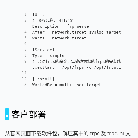
1
[Unit]
2
# 服务名称，可自定义
3
Description = frp server
4
After = network.target syslog.target
5
Wants = network.target
6
7
[Service]
8
Type = simple
9
# 启动frps的命令，需修改为您的frps的安装路径
10
ExecStart = /opt/frps -c /opt/frps.ini
11
12
[Install]
13
WantedBy = multi-user.target
客户部署
从官网页面下载软件包，解压其中的 frpc 及 frpc.ini 文