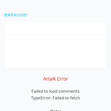
快来参与讨论吧~
Artalk Error
Failed to load comments
TypeError: Failed to fetch