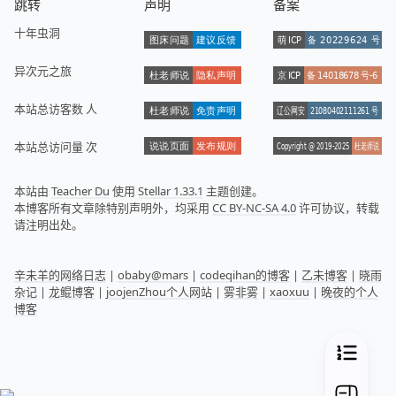
跳转
声明
备案
十年虫洞
异次元之旅
本站总访客数
人
本站总访问量
次
本站由
Teacher Du
使用
Stellar 1.33.1
主题创建。
本博客所有文章除特别声明外，均采用
CC BY-NC-SA 4.0
许可协议，转载
请注明出处。
辛未羊的网络日志
|
obaby@mars
|
codeqihan的博客
|
乙未博客
|
晓雨
杂记
|
龙鲲博客
|
joojenZhou个人网站
|
雾非雾
|
xaoxuu
|
晚夜的个人
博客