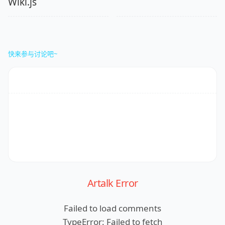
Wiki.js
快来参与讨论吧~
Artalk Error
Failed to load comments
TypeError: Failed to fetch