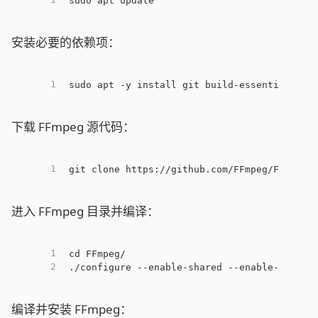
sudo apt update
安装必要的依赖项：
1
sudo apt -y install git build-essential
下载 FFmpeg 源代码：
1
git clone https://github.com/FFmpeg/FFmpeg.
进入 FFmpeg 目录并编译：
1
cd FFmpeg/
2
./configure --enable-shared --enable-static
编译并安装 FFmpeg：