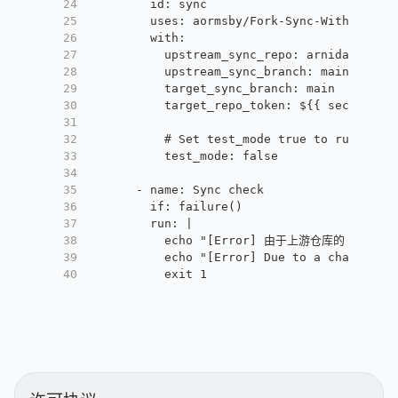
24
        id: sync
25
        uses: aormsby/Fork-Sync-With-Upstr
26
        with:
27
          upstream_sync_repo: arnidan/nsfw
28
          upstream_sync_branch: main
29
          target_sync_branch: main
30
          target_repo_token: ${{ secrets.G
31
32
          # Set test_mode true to run test
33
          test_mode: false
34
35
      - name: Sync check
36
        if: failure()
37
        run: |
38
          echo "[Error] 由于上游仓库的 wo
39
          echo "[Error] Due to a change in
40
          exit 1