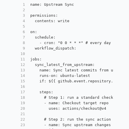
1
name: Upstream Sync
2
3
permissions:
4
  contents: write
5
6
on:
7
  schedule:
8
    - cron: "0 0 * * *" # every day
9
  workflow_dispatch:
10
11
jobs:
12
  sync_latest_from_upstream:
13
    name: Sync latest commits from upstrea
14
    runs-on: ubuntu-latest
15
    if: ${{ github.event.repository.fork }
16
17
    steps:
18
      # Step 1: run a standard checkout ac
19
      - name: Checkout target repo
20
        uses: actions/checkout@v4
21
22
      # Step 2: run the sync action
23
      - name: Sync upstream changes