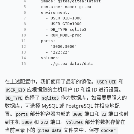
4
    image: gitea/gitea:latest
5
    container_name: gitea
6
    environment:
7
      - USER_UID=1000
8
      - USER_GID=1000
9
      - DB_TYPE=sqlite3
10
      - RUN_MODE=prod
11
    ports:
12
      - "3000:3000"
13
      - "222:22"
14
    volumes:
15
      - ./gitea-data:/data
在上述配置中，我们使用了最新的镜像。
和
USER_UID
应根据您的主机用户 ID 和组 ID 进行设置。
USER_GID
选择了
作为数据库，如需要更强大的
DB_TYPE
sqlite3
数据库，可选择 MySQL 或 PostgreSQL 并相应地配
置。
部分将容器内部的
端口和
端口映射
ports
3000
22
到主机
和
端口。
部分将数据存储在
3000
222
volumes
当前目录下的
文件夹中。保存
gitea-data
docker-