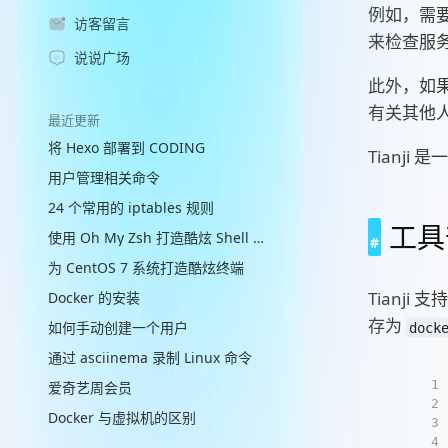
例如，需
访客留言
来检查服
说说广场
此外，如
有关其他
最近更新
将 Hexo 部署到 CODING
Tianj
用户管理相关命令
24 个常用的 iptables 规则
工具
使用 Oh My Zsh 打造酷炫 Shell 终端
为 CentOS 7 系统打造酷炫终端
Tianj
Docker 的安装
存为
如何手动创建一个用户
dock
通过 asciinema 录制 Linux 命令
1
爱奇艺周会员
2
Docker 与虚拟机的区别
3
4