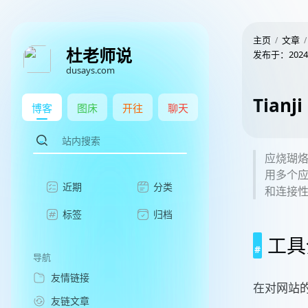
主页
文章
杜老师说
发布于：
2024
dusays.com
Tia
博客
图床
开往
聊天
应烧瑚烙
用多个
近期
分类
和连接
标签
归档
工具
导航
友情链接
在对网站
友链文章