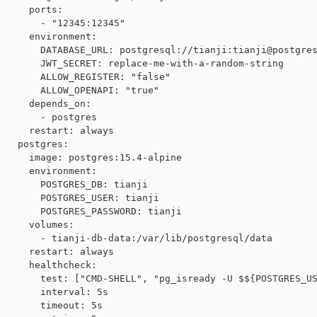
    ports:
      - "12345:12345"
    environment:
      DATABASE_URL: postgresql://tianji:tianji@postgre
      JWT_SECRET: replace-me-with-a-random-string
      ALLOW_REGISTER: "false"
      ALLOW_OPENAPI: "true"
    depends_on:
      - postgres
    restart: always
  postgres:
    image: postgres:15.4-alpine
    environment:
      POSTGRES_DB: tianji
      POSTGRES_USER: tianji
      POSTGRES_PASSWORD: tianji
    volumes:
      - tianji-db-data:/var/lib/postgresql/data
    restart: always
    healthcheck:
      test: ["CMD-SHELL", "pg_isready -U $${POSTGRES_U
      interval: 5s
      timeout: 5s