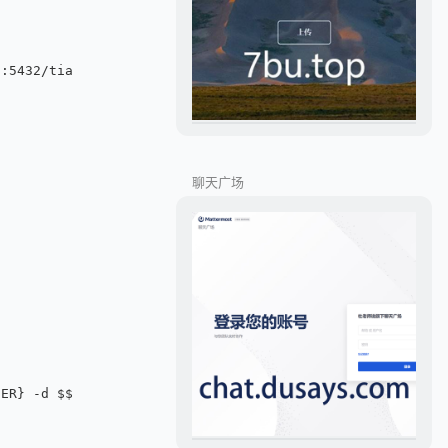
s:5432/tianji
聊天广场
SER} -d $${POSTGRES_DB}"]