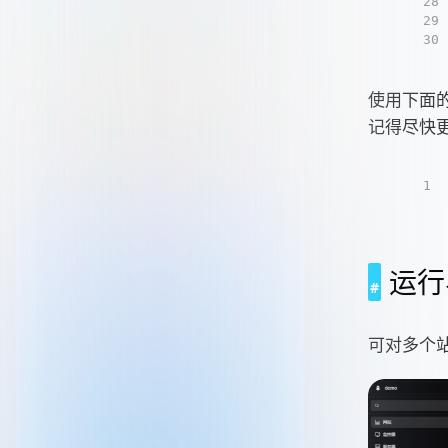
28
29
30
使用下面的
记得尽快
1
运行
可对多个