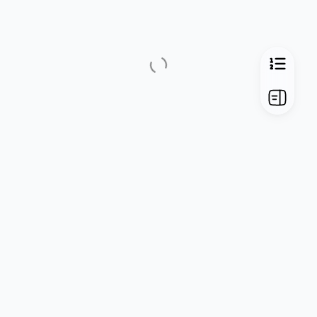
跳转
声明
备案
十年虫洞
异次元之旅
本站总访客数
人
本站总访问量
次