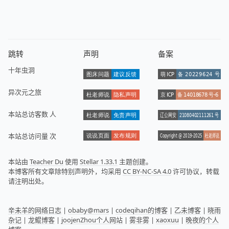
跳转
声明
备案
十年虫洞
异次元之旅
本站总访客数
人
本站总访问量
次
本站由
Teacher Du
使用
Stellar 1.33.1
主题创建。
本博客所有文章除特别声明外，均采用
CC BY-NC-SA 4.0
许可协议，转载
请注明出处。
辛未羊的网络日志
|
obaby@mars
|
codeqihan的博客
|
乙未博客
|
晓雨
杂记
|
龙鲲博客
|
joojenZhou个人网站
|
雾非雾
|
xaoxuu
|
晚夜的个人