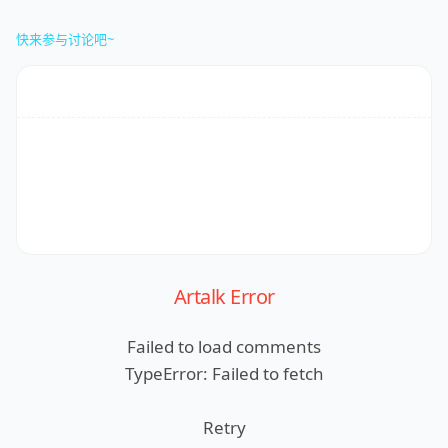
快来参与讨论吧~
Artalk Error
Failed to load comments
TypeError: Failed to fetch
Retry