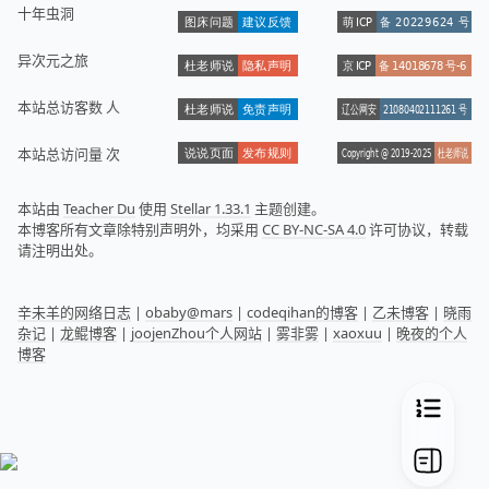
十年虫洞
异次元之旅
本站总访客数
人
本站总访问量
次
本站由
Teacher Du
使用
Stellar 1.33.1
主题创建。
本博客所有文章除特别声明外，均采用
CC BY-NC-SA 4.0
许可协议，转载
请注明出处。
辛未羊的网络日志
|
obaby@mars
|
codeqihan的博客
|
乙未博客
|
晓雨
杂记
|
龙鲲博客
|
joojenZhou个人网站
|
雾非雾
|
xaoxuu
|
晚夜的个人
博客