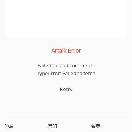
Artalk Error
Failed to load comments
TypeError: Failed to fetch
Retry
跳转
声明
备案