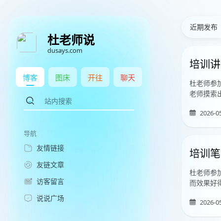
近期发布
杜老师说
dusays.com
培训讲师
博客
图床
开往
聊天
杜老师参
老师摸索出
2026-0
导航
友情链接
培训笔
友链文章
杜老师参
访客留言
而效果好
说说广场
2026-0