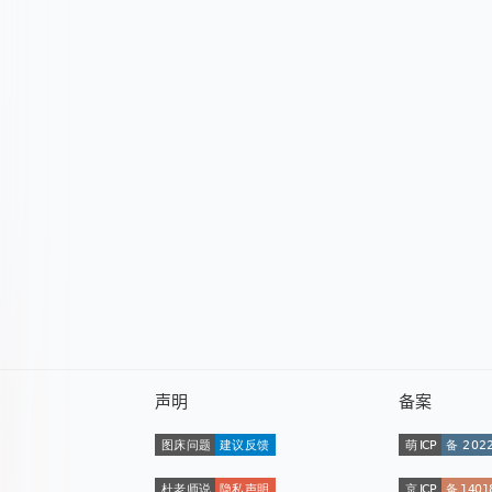
声明
备案