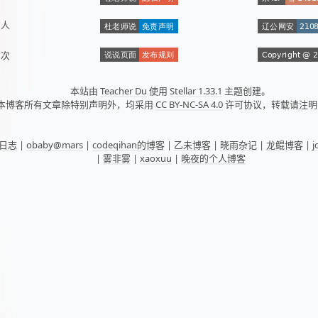
数
人
量
次
本站由
Teacher Du
使用
Stellar 1.33.1
主题创建。
本博客所有文章除特别声明外，均采用
CC BY-NC-SA 4.0
许可协议，转载请注明
日志
|
obaby@mars
|
codeqihan的博客
|
乙未博客
|
晓雨杂记
|
龙鲲博客
|
|
雾非雾
|
xaoxuu
|
晚夜的个人博客