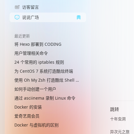
访客留言
说说广场
最近更新
将 Hexo 部署到 CODING
用户管理相关命令
24 个常用的 iptables 规则
为 CentOS 7 系统打造酷炫终端
使用 Oh My Zsh 打造酷炫 Shell 终端
如何手动创建一个用户
通过 asciinema 录制 Linux 命令
Docker 的安装
跳转
爱奇艺周会员
十年虫洞
Docker 与虚拟机的区别
异次元之旅