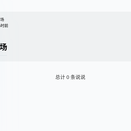
广场
小时前
场
总计
0
条说说