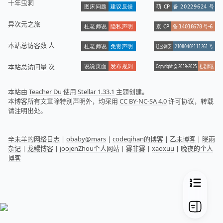
十年虫洞
异次元之旅
本站总访客数
人
本站总访问量
次
本站由
Teacher Du
使用
Stellar 1.33.1
主题创建。
本博客所有文章除特别声明外，均采用
CC BY-NC-SA 4.0
许可协议，转载
请注明出处。
辛未羊的网络日志
|
obaby@mars
|
codeqihan的博客
|
乙未博客
|
晓雨
杂记
|
龙鲲博客
|
joojenZhou个人网站
|
雾非雾
|
xaoxuu
|
晚夜的个人
博客