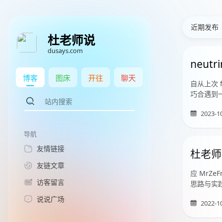
近期发布
杜老师说
dusays.com
neut
博客
图床
开往
聊天
自从上次
巧合遇到
2023-1
导航
友情链接
杜老师
友链文章
应 Mr
访客留言
思路与实
说说广场
2022-1