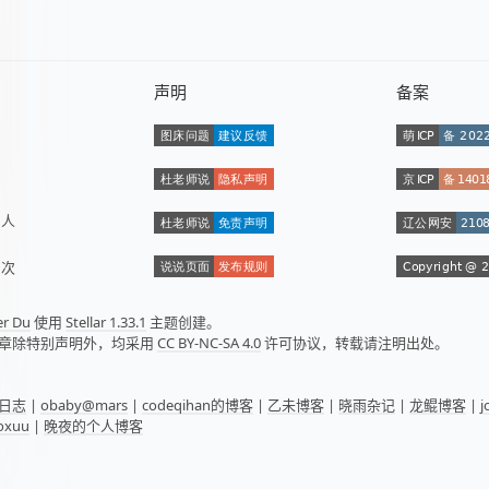
声明
备案
数
人
量
次
er Du
使用
Stellar 1.33.1
主题创建。
章除特别声明外，均采用
CC BY-NC-SA 4.0
许可协议，转载请注明出处。
日志
|
obaby@mars
|
codeqihan的博客
|
乙未博客
|
晓雨杂记
|
龙鲲博客
|
oxuu
|
晚夜的个人博客