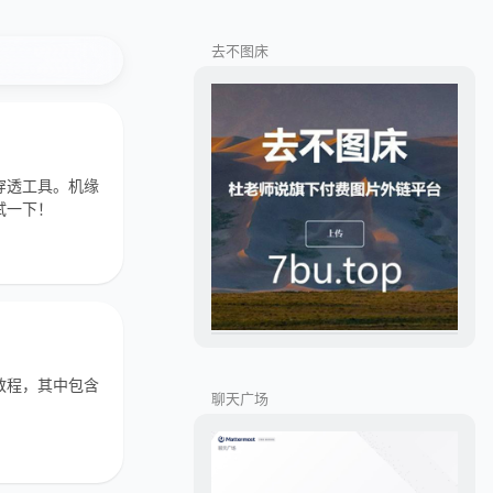
去不图床
穿透工具。机缘
试一下！
透教程，其中包含
聊天广场