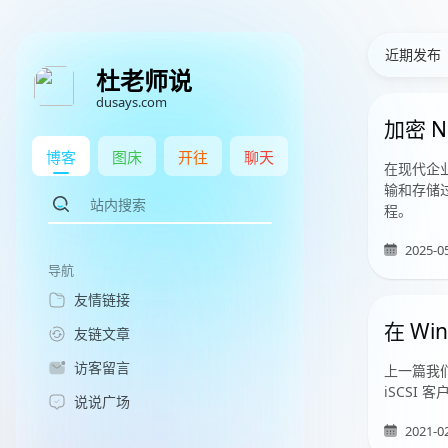
近期发布
杜老师说
dusays.com
加密 
博客
图床
开往
聊天
在现代企
输和存储
程。
2025-0
导航
友情链接
在 Wi
友链文章
访客留言
上一篇我们
iSCSI
说说广场
2021-0