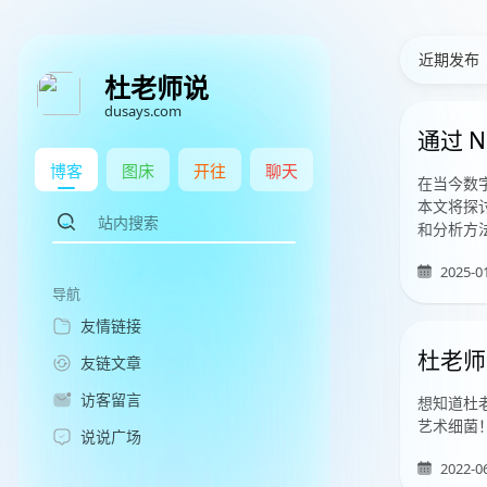
近期发布
杜老师说
dusays.com
通过 N
博客
图床
开往
聊天
在当今数
本文将探讨
和分析方
2025-0
导航
友情链接
杜老师
友链文章
访客留言
想知道杜
艺术细菌
说说广场
2022-0