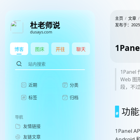
主页
文章
杜老师说
发布于：
2025
dusays.com
1Pan
博客
图床
开往
聊天
1Pan
Web 
近期
分类
段，不
标签
归档
功能
导航
友情链接
1Pane
友链文章
Andro