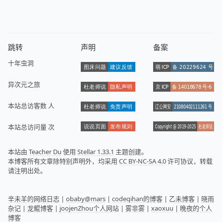
跳转
声明
备案
十年虫洞
异次元之旅
本站总访客数
人
本站总访问量
次
本站由
Teacher Du
使用
Stellar 1.33.1
主题创建。
本博客所有文章除特别声明外，均采用
CC BY-NC-SA 4.0
许可协议，转载
请注明出处。
辛未羊的网络日志
|
obaby@mars
|
codeqihan的博客
|
乙未博客
|
晓雨
杂记
|
龙鲲博客
|
joojenZhou个人网站
|
雾非雾
|
xaoxuu
|
晚夜的个人
博客