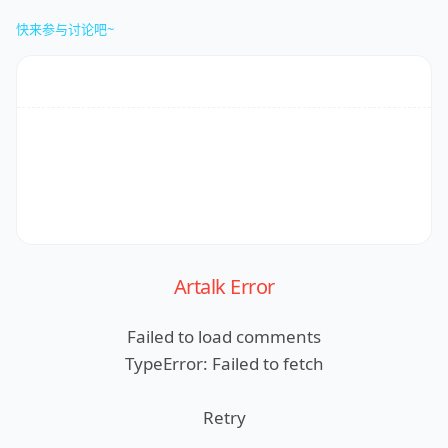
快来参与讨论吧~
Artalk Error
Failed to load comments
TypeError: Failed to fetch
Retry