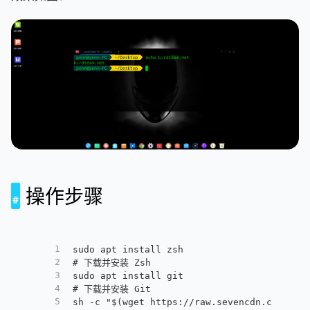
操作步骤
1
sudo apt install zsh
2
# 下载并安装 Zsh
3
sudo apt install git
4
# 下载并安装 Git
5
sh -c "$(wget https://raw.sevencdn.com/pen