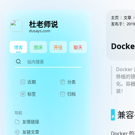
主页
文章
杜老师说
发布于：
2019
dusays.com
Dock
博客
图床
开往
聊天
Dock
移植的镜
近期
分类
化。容
装！
标签
归档
兼容
导航
友情链接
友链文章
Docke