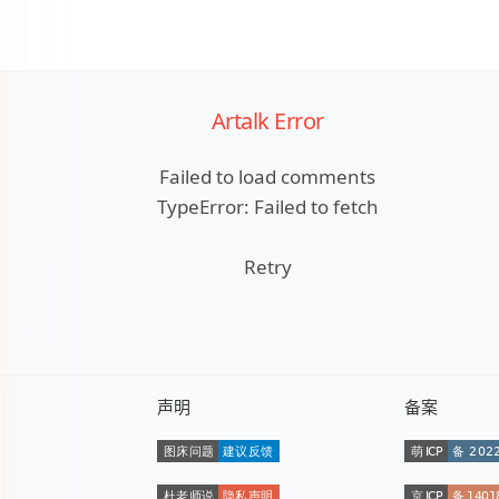
Artalk Error
Failed to load comments
TypeError: Failed to fetch
Retry
声明
备案