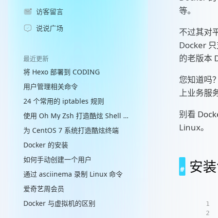
等。
访客留言
说说广场
不过其对平
Docker
的老版本 D
最近更新
将 Hexo 部署到 CODING
您知道吗？
用户管理相关命令
上业务服务
24 个常用的 iptables 规则
别看 Do
使用 Oh My Zsh 打造酷炫 Shell 终端
Linux。
为 CentOS 7 系统打造酷炫终端
Docker 的安装
如何手动创建一个用户
安装
通过 asciinema 录制 Linux 命令
爱奇艺周会员
Docker 与虚拟机的区别
1
2