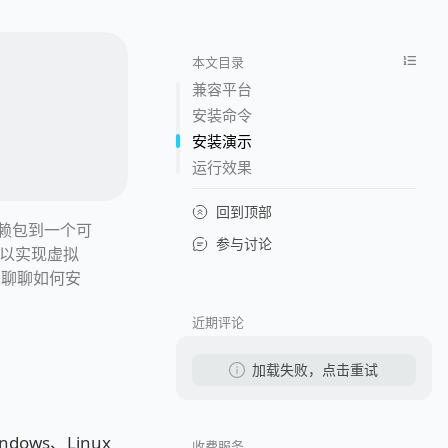
本文目录
兼容平台
安装命令
安装演示
运行效果
回到顶部
依赖包到一个可
参与讨论
也可以实现虚拟
来聊聊如何安
近期评论
加载失败，点击重试
ows、Linux
收费服务