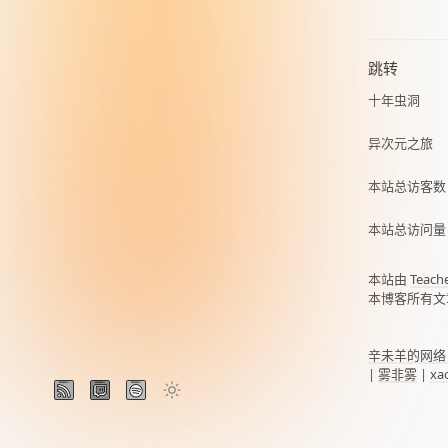
跳转
十年虫洞
异次元之旅
本站总访客
本站总访问
本站由
Teach
本博客所有文
辛未羊的网络
|
雾非雾
|
xa