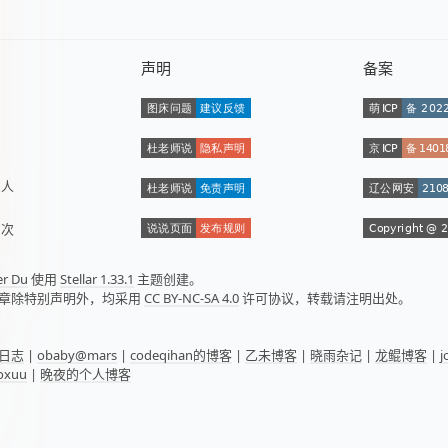
声明
备案
数
人
量
次
er Du
使用
Stellar 1.33.1
主题创建。
章除特别声明外，均采用
CC BY-NC-SA 4.0
许可协议，转载请注明出处。
日志
|
obaby@mars
|
codeqihan的博客
|
乙未博客
|
晓雨杂记
|
龙鲲博客
|
oxuu
|
晚夜的个人博客