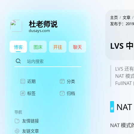
主页
文章
杜老师说
发布于：
2019
dusays.com
LVS 中
博客
图床
开往
聊天
LVS 还
NAT 
近期
分类
FullNA
标签
归档
NA
导航
友情链接
NAT 模
友链文章