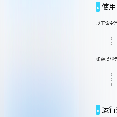
使用
以下命令
1
2
如需以服
1
2
3
运行