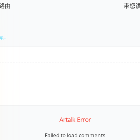
路由
带您读
吧~
Artalk Error
Failed to load comments