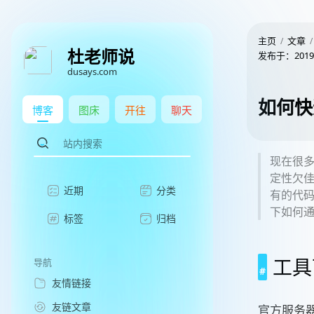
主页
文章
杜老师说
发布于：
2019
dusays.com
如何快
博客
图床
开往
聊天
现在很多
定性欠佳
近期
分类
有的代码
下如何通过
标签
归档
工具
导航
友情链接
友链文章
官方服务