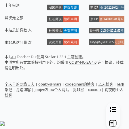
十年虫洞
异次元之旅
本站总访客数
人
本站总访问量
次
本站由
Teacher Du
使用
Stellar 1.33.1
主题创建。
本博客所有文章除特别声明外，均采用
CC BY-NC-SA 4.0
许可协议，转载
请注明出处。
辛未羊的网络日志
|
obaby@mars
|
codeqihan的博客
|
乙未博客
|
晓雨
杂记
|
龙鲲博客
|
joojenZhou个人网站
|
雾非雾
|
xaoxuu
|
晚夜的个人
博客