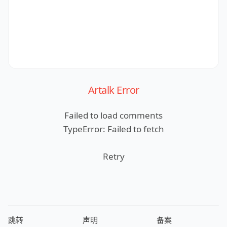
Artalk Error
Failed to load comments
TypeError: Failed to fetch
Retry
跳转
声明
备案