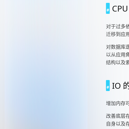
CP
对于过多
迁移到应
对数据库逻
以从应用角
结构以及
IO
增加内存
改善底层存
自身以及