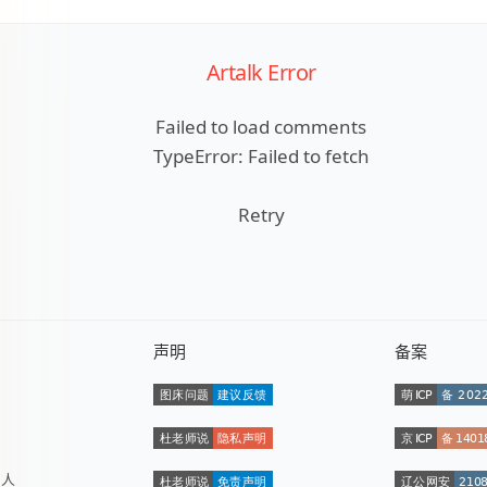
Artalk Error
Failed to load comments
TypeError: Failed to fetch
Retry
声明
备案
数
人