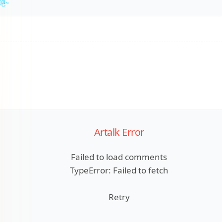
吧~
Artalk Error
Failed to load comments
TypeError: Failed to fetch
Retry