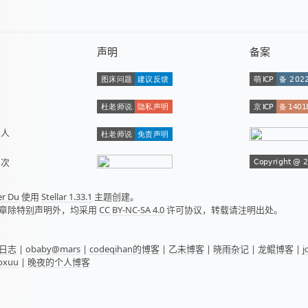
声明
备案
数
人
量
次
er Du
使用
Stellar 1.33.1
主题创建。
章除特别声明外，均采用
CC BY-NC-SA 4.0
许可协议，转载请注明出处。
日志
|
obaby@mars
|
codeqihan的博客
|
乙未博客
|
晓雨杂记
|
龙鲲博客
|
oxuu
|
晚夜的个人博客