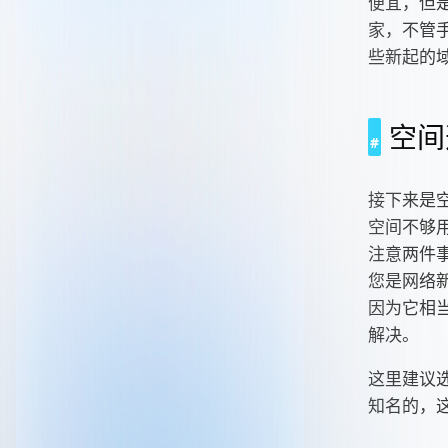
便宜，但
家，不管
些新起的
空间
接下来是
空间不够
注意两件
您是网络
因为它相
解决。
这里建议选
知名的，