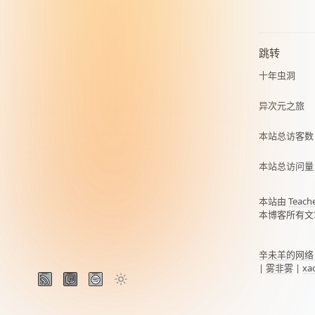
跳转
十年虫洞
异次元之旅
本站总访客
本站总访问
本站由
Teach
本博客所有文
辛未羊的网络
|
雾非雾
|
xa