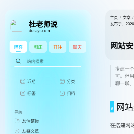
主页
文章
杜老师说
发布于：
2020
dusays.com
网站安
博客
图床
开往
聊天
搭建一
可。但
近期
分类
聊一聊
标签
归档
网站
导航
友情链接
在搭建网
友链文章