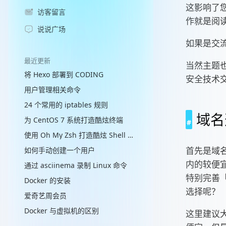
这影响了
访客留言
作就是阅
说说广场
如果是交
最近更新
当然主题
将 Hexo 部署到 CODING
安全技术
用户管理相关命令
24 个常用的 iptables 规则
域名
为 CentOS 7 系统打造酷炫终端
使用 Oh My Zsh 打造酷炫 Shell 终端
首先是域
如何手动创建一个用户
内的较便
通过 asciinema 录制 Linux 命令
特别完善
Docker 的安装
选择呢？
爱奇艺周会员
Docker 与虚拟机的区别
这里建议