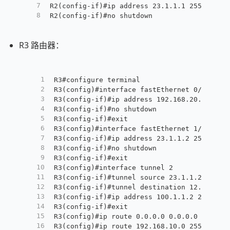
7
R2(config-if)#ip address 23.1.1.1 255.255.2
8
R2(config-if)#no shutdown
R3 路由器：
1
R3#configure terminal
2
R3(config)#interface fastEthernet 0/0
3
R3(config-if)#ip address 192.168.20.1 255.
4
R3(config-if)#no shutdown
5
R3(config-if)#exit
6
R3(config)#interface fastEthernet 1/0
7
R3(config-if)#ip address 23.1.1.2 255.255.
8
R3(config-if)#no shutdown
9
R3(config-if)#exit
10
R3(config)#interface tunnel 2
11
R3(config-if)#tunnel source 23.1.1.2
12
R3(config-if)#tunnel destination 12.1.1.2
13
R3(config-if)#ip address 100.1.1.2 255.255
14
R3(config-if)#exit
15
R3(config)#ip route 0.0.0.0 0.0.0.0 f1/0
16
R3(config)#ip route 192.168.10.0 255.255.2