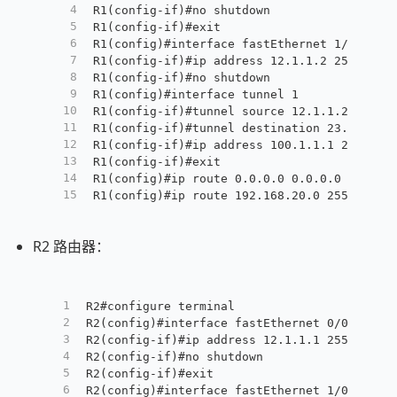
4
R1(config-if)#no shutdown
5
R1(config-if)#exit
6
R1(config)#interface fastEthernet 1/0
7
R1(config-if)#ip address 12.1.1.2 255.255.
8
R1(config-if)#no shutdown
9
R1(config)#interface tunnel 1
10
R1(config-if)#tunnel source 12.1.1.2
11
R1(config-if)#tunnel destination 23.1.1.2
12
R1(config-if)#ip address 100.1.1.1 255.255
13
R1(config-if)#exit
14
R1(config)#ip route 0.0.0.0 0.0.0.0 f1/0
15
R1(config)#ip route 192.168.20.0 255.255.2
R2 路由器：
1
R2#configure terminal
2
R2(config)#interface fastEthernet 0/0
3
R2(config-if)#ip address 12.1.1.1 255.255.2
4
R2(config-if)#no shutdown
5
R2(config-if)#exit
6
R2(config)#interface fastEthernet 1/0