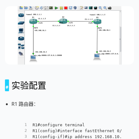
实验配置
R1 路由器：
1
R1#configure terminal
2
R1(config)#interface fastEthernet 0/0
3
R1(config-if)#ip address 192.168.10.1 255.