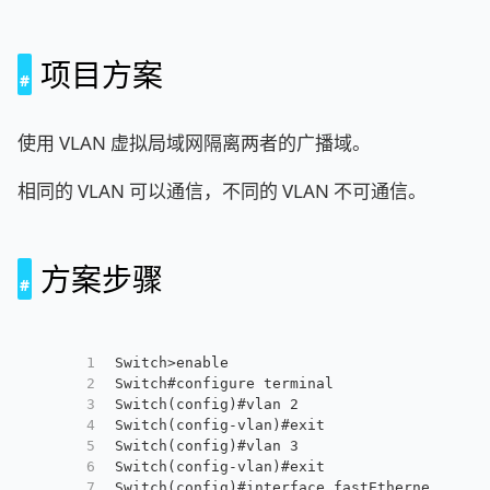
项目方案
使用 VLAN 虚拟局域网隔离两者的广播域。
相同的 VLAN 可以通信，不同的 VLAN 不可通信。
方案步骤
1
Switch>enable
2
Switch#configure terminal
3
Switch(config)#vlan 2
4
Switch(config-vlan)#exit
5
Switch(config)#vlan 3
6
Switch(config-vlan)#exit
7
Switch(config)#interface fastEthernet 0/1