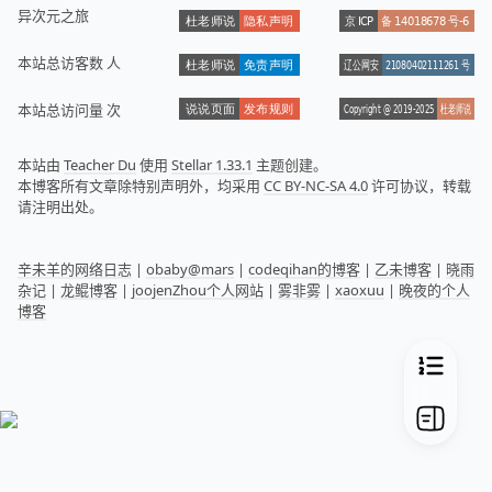
异次元之旅
本站总访客数
人
本站总访问量
次
本站由
Teacher Du
使用
Stellar 1.33.1
主题创建。
本博客所有文章除特别声明外，均采用
CC BY-NC-SA 4.0
许可协议，转载
请注明出处。
辛未羊的网络日志
|
obaby@mars
|
codeqihan的博客
|
乙未博客
|
晓雨
杂记
|
龙鲲博客
|
joojenZhou个人网站
|
雾非雾
|
xaoxuu
|
晚夜的个人
博客