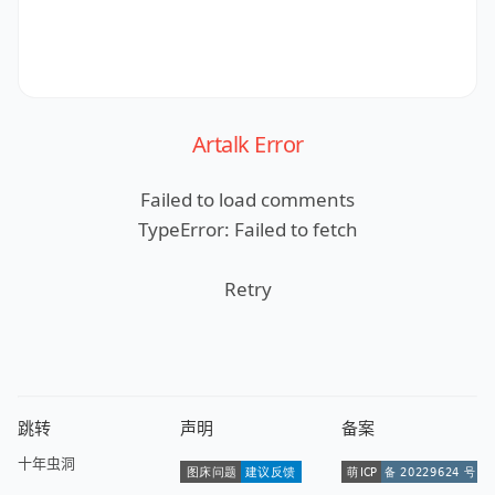
Artalk Error
Failed to load comments
TypeError: Failed to fetch
Retry
跳转
声明
备案
十年虫洞