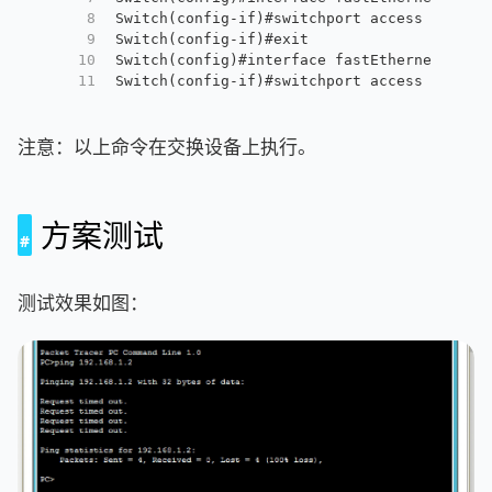
8
Switch(config-if)#switchport access vlan 2
9
Switch(config-if)#exit
10
Switch(config)#interface fastEthernet 0/2
11
Switch(config-if)#switchport access vlan 3
注意：以上命令在交换设备上执行。
方案测试
测试效果如图：