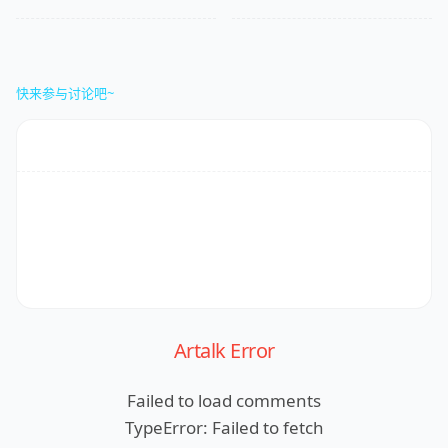
快来参与讨论吧~
Artalk Error
Failed to load comments
TypeError: Failed to fetch