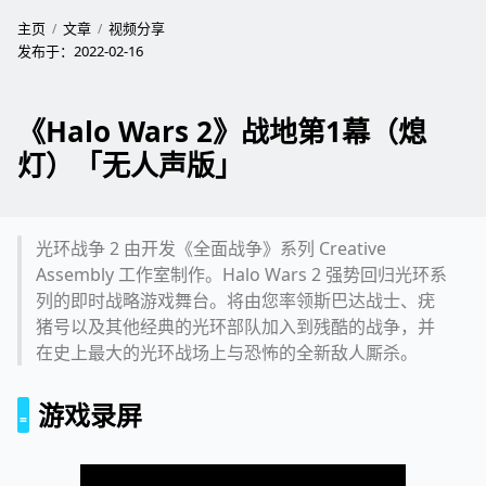
主页
文章
视频分享
发布于：
2022-02-16
《Halo Wars 2》战地第1幕（熄
灯）「无人声版」
光环战争 2 由开发《全面战争》系列 Creative
Assembly 工作室制作。Halo Wars 2 强势回归光环系
列的即时战略游戏舞台。将由您率领斯巴达战士、疣
猪号以及其他经典的光环部队加入到残酷的战争，并
在史上最大的光环战场上与恐怖的全新敌人厮杀。
游戏录屏