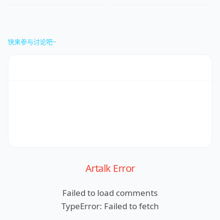
快来参与讨论吧~
Artalk Error
Failed to load comments
TypeError: Failed to fetch