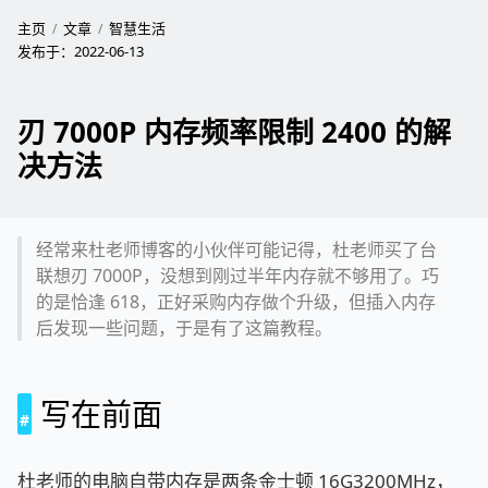
主页
文章
智慧生活
发布于：
2022-06-13
刃 7000P 内存频率限制 2400 的解
决方法
经常来杜老师博客的小伙伴可能记得，杜老师买了台
联想刃 7000P，没想到刚过半年内存就不够用了。巧
的是恰逢 618，正好采购内存做个升级，但插入内存
后发现一些问题，于是有了这篇教程。
写在前面
杜老师的电脑自带内存是两条金士顿 16G3200MHz，