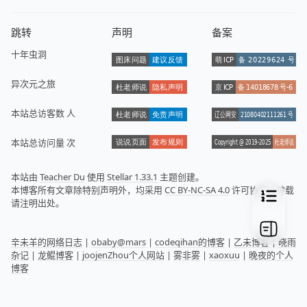
跳转
声明
备案
十年虫洞
异次元之旅
本站总访客数
人
本站总访问量
次
本站由
Teacher Du
使用
Stellar 1.33.1
主题创建。
本博客所有文章除特别声明外，均采用
CC BY-NC-SA 4.0
许可协议，转载
请注明出处。
辛未羊的网络日志
|
obaby@mars
|
codeqihan的博客
|
乙未博客
|
晓雨
杂记
|
龙鲲博客
|
joojenZhou个人网站
|
雾非雾
|
xaoxuu
|
晚夜的个人
博客