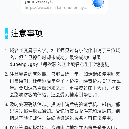
yanniversary?
userCode=7L6P6U6u828m8X7u
https://www.dynadot.com/dotgayanniversary?userCode=7L6P6U6u828m8X7u
注意事项
域名长度属于玄学。杜老师见过有小伙伴申请了三位域
名，但自己操作时却未成功。最终成功申请到
「每次输入这个域名心里非常别扭」
dupeng.gay
注意域名的有效期。只能白嫖一年，如想继续使用则需
付费续期，杜老师简单查了下价格，续费价为 217 元每
年。要知道站点做起来之后，更换域名属于大忌，不仅
会影响访客的体验，还会受到搜索引擎惩罚；
及时处理确认信息。提交申请后需验证手机、邮箱，都
是通过邮件形式通知。故记得查看收件箱和垃圾箱，别
错过了验证邮件。最终验证通过域名才可正常使用；
保存管理面板地址。资源申请地址并无账号登录入口，