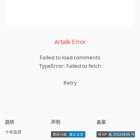
Artalk Error
Failed to load comments
TypeError: Failed to fetch
Retry
跳转
声明
备案
十年虫洞