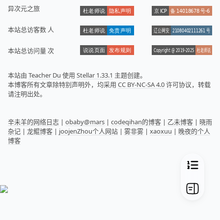
异次元之旅
本站总访客数
人
本站总访问量
次
本站由
Teacher Du
使用
Stellar 1.33.1
主题创建。
本博客所有文章除特别声明外，均采用
CC BY-NC-SA 4.0
许可协议，转载
请注明出处。
辛未羊的网络日志
|
obaby@mars
|
codeqihan的博客
|
乙未博客
|
晓雨
杂记
|
龙鲲博客
|
joojenZhou个人网站
|
雾非雾
|
xaoxuu
|
晚夜的个人
博客