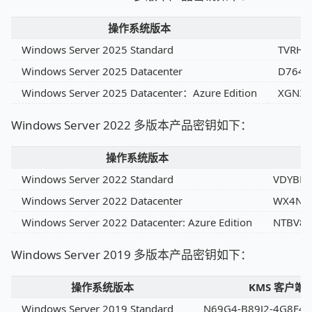
操作系统版本
Windows Server 2025 Standard
TVRH6
Windows Server 2025 Datacenter
D764K
Windows Server 2025 Datacenter：Azure Edition
XGN3F
Windows Server 2022 多版本产品密钥如下：
操作系统版本
Windows Server 2022 Standard
VDYBN
Windows Server 2022 Datacenter
WX4NM-
Windows Server 2022 Datacenter: Azure Edition
NTBV8-
Windows Server 2019 多版本产品密钥如下：
操作系统版本
KMS 客户端
Windows Server 2019 Standard
N69G4-B89J2-4G8F4-