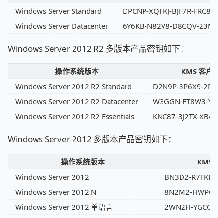
Windows Server Standard
DPCNP-XQFKJ-BJF7R-FRC8D
Windows Server Datacenter
6Y6KB-N82V8-D8CQV-23M
Windows Server 2012 R2 多版本产品密钥如下：
操作系统版本
KMS 客
Windows Server 2012 R2 Standard
D2N9P-3P6X9-2R3
Windows Server 2012 R2 Datacenter
W3GGN-FT8W3-Y4M
Windows Server 2012 R2 Essentials
KNC87-3J2TX-XB4
Windows Server 2012 多版本产品密钥如下：
操作系统版本
KMS
Windows Server 2012
BN3D2-R7TKB-
Windows Server 2012 N
8N2M2-HWPGY
Windows Server 2012 单语言
2WN2H-YGCQR-