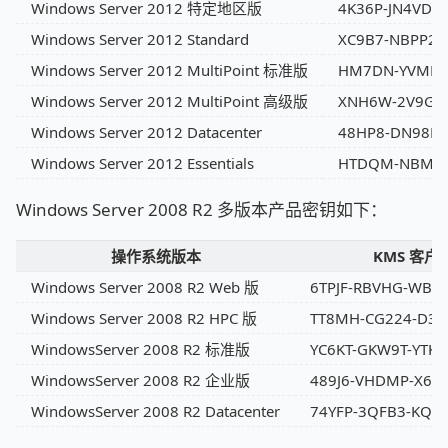
Windows Server 2012 特定地区版
4K36P-JN4VD-
Windows Server 2012 Standard
XC9B7-NBPP2-
Windows Server 2012 MultiPoint 标准版
HM7DN-YVMH3-
Windows Server 2012 MultiPoint 高级版
XNH6W-2V9GX-
Windows Server 2012 Datacenter
48HP8-DN98B
Windows Server 2012 Essentials
HTDQM-NBMMG
Windows Server 2008 R2 多版本产品密钥如下：
操作系统版本
KMS 客
Windows Server 2008 R2 Web 版
6TPJF-RBVHG-WBW
Windows Server 2008 R2 HPC 版
TT8MH-CG224-D3D
WindowsServer 2008 R2 标准版
YC6KT-GKW9T-YTKY
WindowsServer 2008 R2 企业版
489J6-VHDMP-X63P
WindowsServer 2008 R2 Datacenter
74YFP-3QFB3-KQT