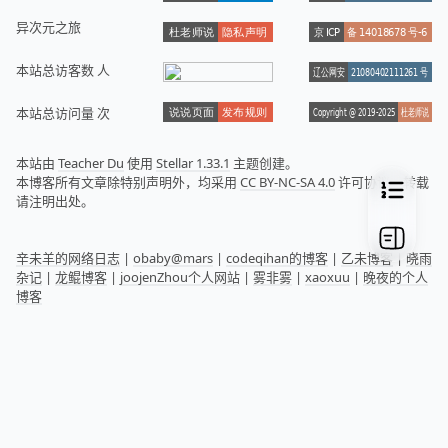
异次元之旅
本站总访客数
人
本站总访问量
次
本站由
Teacher Du
使用
Stellar 1.33.1
主题创建。
本博客所有文章除特别声明外，均采用
CC BY-NC-SA 4.0
许可协议，转载
请注明出处。
辛未羊的网络日志
|
obaby@mars
|
codeqihan的博客
|
乙未博客
|
晓雨
杂记
|
龙鲲博客
|
joojenZhou个人网站
|
雾非雾
|
xaoxuu
|
晚夜的个人
博客