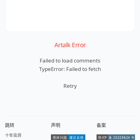
Artalk Error
Failed to load comments
TypeError: Failed to fetch
Retry
跳转
声明
备案
十年虫洞