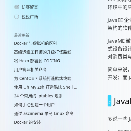
环境中的应用
访客留言
说说广场
JavaEE
架构的软
最近更新
JavaM
Docker 与虚拟机的区别
式设备设计
高级运维工程师的升级打怪路线
对消费类
将 Hexo 部署到 CODING
简单来说，J
用户管理相关命令
开发；而 
为 CentOS 7 系统打造酷炫终端
使用 Oh My Zsh 打造酷炫 Shell 终端
24 个常用的 iptables 规则
Jav
如何手动创建一个用户
通过 asciinema 录制 Linux 命令
多说一些 J
Docker 的安装