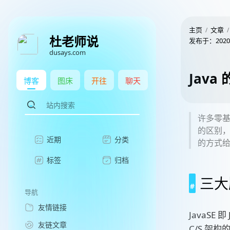
主页
文章
杜老师说
发布于：
2020
dusays.com
Java
博客
图床
开往
聊天
许多零基础
的区别，那
近期
分类
的方式
标签
归档
三大
导航
友情链接
JavaSE 
友链文章
C/S 