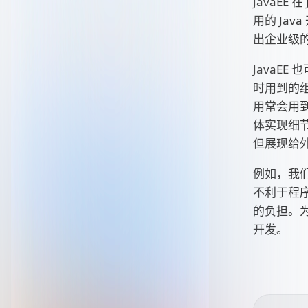
JavaE
用的 Jav
出企业级
JavaE
时用到的组件
用常会用到
体实现细节
但展现给
例如，我们
不利于程
的负担。为
开发。