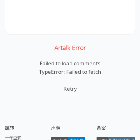
Artalk Error
Failed to load comments
TypeError: Failed to fetch
Retry
跳转
声明
备案
十年虫洞