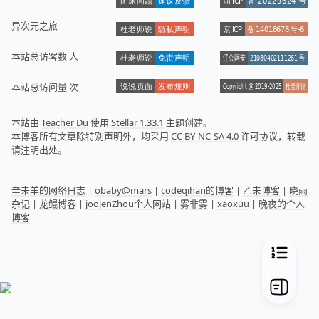
异次元之旅
本站总访客数
人
本站总访问量
次
本站由
Teacher Du
使用
Stellar 1.33.1
主题创建。
本博客所有文章除特别声明外，均采用
CC BY-NC-SA 4.0
许可协议，转载
请注明出处。
辛未羊的网络日志
|
obaby@mars
|
codeqihan的博客
|
乙未博客
|
晓雨
杂记
|
龙鲲博客
|
joojenZhou个人网站
|
雾非雾
|
xaoxuu
|
晚夜的个人
博客