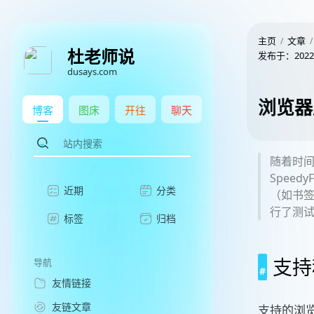
主页
文章
杜老师说
发布于：
2022
dusays.com
浏览器
博客
图床
开往
聊天
随着时
Spee
近期
分类
（如书签
行了测
标签
归档
支持
导航
友情链接
友链文章
支持的浏