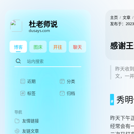
主页
文章
杜老师说
发布于：
2023
dusays.com
感谢王
博客
图床
开往
聊天
昨天收
文，一
近期
分类
标签
归档
秀明
导航
昨天下午正
友情链接
经常会有
友链文章