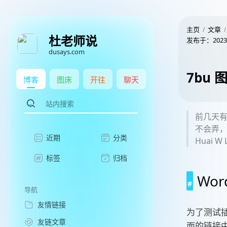
主页
文章
杜老师说
发布于：
2023
dusays.com
7bu 图
博客
图床
开往
聊天
前几天有
不会弄，
近期
分类
Huai
标签
归档
Wo
导航
友情链接
为了测试插
友链文章
面的链接中