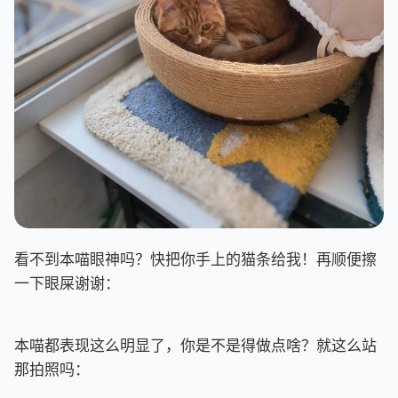
看不到本喵眼神吗？快把你手上的猫条给我！再顺便擦
一下眼屎谢谢：
本喵都表现这么明显了，你是不是得做点啥？就这么站
那拍照吗：