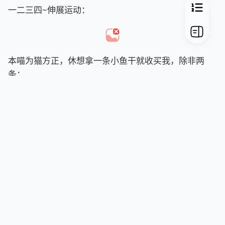
一二三四~伸展运动：
本喵为猫方正，休想拿一条小鱼干就收买我，除非两
条：
完了，人类阻挡了我向喵星发射的信号，怎么办在线
等：
这个小围巾很不错，就是本喵的了，自信：