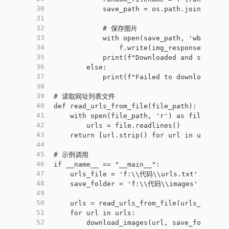
30
            save_path = os.path.join(save_
31
32
            # 保存图片
33
            with open(save_path, 'wb') as 
34
                f.write(img_response.conte
35
            print(f"Downloaded and saved {
36
        else:
37
            print(f"Failed to download {im
38
39
# 读取网址列表文件
40
def read_urls_from_file(file_path):
41
    with open(file_path, 'r') as file:
42
        urls = file.readlines()
43
    return [url.strip() for url in urls]
44
45
# 示例调用
46
if __name__ == "__main__":
47
    urls_file = 'f:\\代码\\urls.txt'  #
48
    save_folder = 'f:\\代码\\images'  #
49
50
    urls = read_urls_from_file(urls_file)
51
    for url in urls:
52
        download_images(url, save_folder)