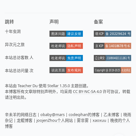
跳转
声明
备案
十年虫洞
异次元之旅
本站总访客数
人
本站总访问量
次
本站由
Teacher Du
使用
Stellar 1.35.0
主题创建。
本博客所有文章除特别声明外，均采用
CC BY-NC-SA 4.0
许可协议，转载
请注明出处。
辛未羊的网络日志
|
obaby@mars
|
codeqihan的博客
|
乙未博客
|
晓雨
杂记
|
龙鲲博客
|
joojenZhou个人网站
|
雾非雾
|
xaoxuu
|
晚夜的个人
博客