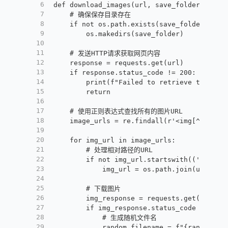
6
def download_images(url, save_folder):
7
    # 确保保存目录存在
8
    if not os.path.exists(save_folder):
9
        os.makedirs(save_folder)
10
11
    # 发送HTTP请求获取网页内容
12
    response = requests.get(url)
13
    if response.status_code != 200:
14
        print(f"Failed to retrieve the web
15
        return
16
17
    # 使用正则表达式查找所有的图片URL
18
    image_urls = re.findall(r'<img[^>]+src
19
20
    for img_url in image_urls:
21
        # 处理相对路径的URL
22
        if not img_url.startswith(('http:/
23
            img_url = os.path.join(url, im
24
25
        # 下载图片
26
        img_response = requests.get(img_ur
27
        if img_response.status_code == 200
28
            # 生成随机文件名
29
            random_filename = f"{random.ra