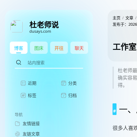
主页
文章
杜老师说
发布于：
2026
dusays.com
工作室
博客
图床
开往
聊天
杜老师
确实容易
近期
分类
得。
标签
归档
一、
导航
友情链接
很多人喜
友链文章