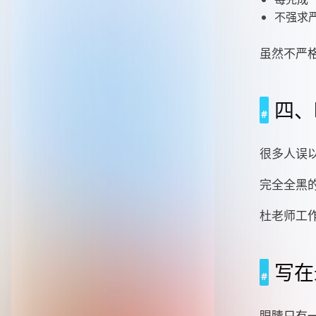
不强求严
虽然不严格
四、
很多人误以
完全全黑
杜老师工
写在
眼睛只有