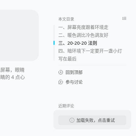
本文目录
一、屏幕亮度跟着环境走
二、暖色调比冷色调友好
三、20-20-20 法则
四、暗环境下一定要开一盏小灯
写在最后
用屏幕，眼睛
回到顶部
的 4 点心
参与讨论
近期评论
加载失败，点击重试