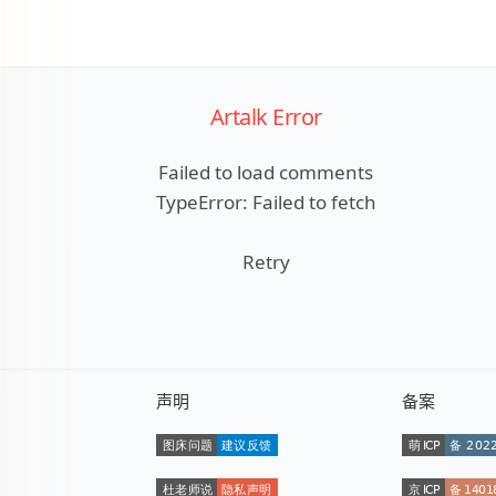
Artalk Error
Failed to load comments
TypeError: Failed to fetch
Retry
声明
备案