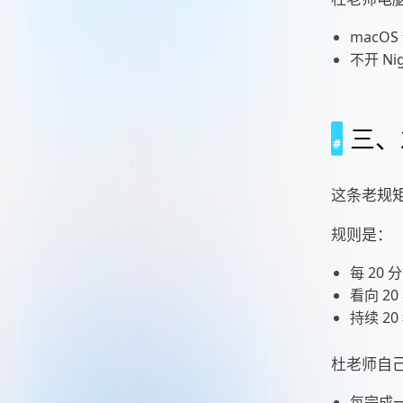
macOS
不开 Ni
三、2
这条老规
规则是：
每 20 
看向 2
持续 20
杜老师自
每完成