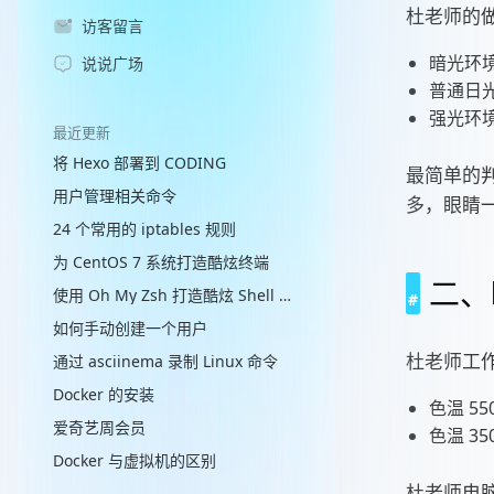
杜老师的
访客留言
暗光环
说说广场
普通日
强光环
最近更新
将 Hexo 部署到 CODING
最简单的判
用户管理相关命令
多，眼睛
24 个常用的 iptables 规则
为 CentOS 7 系统打造酷炫终端
二、
使用 Oh My Zsh 打造酷炫 Shell 终端
如何手动创建一个用户
杜老师工
通过 asciinema 录制 Linux 命令
Docker 的安装
色温 5
爱奇艺周会员
色温 3
Docker 与虚拟机的区别
杜老师电